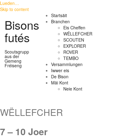
Lueden…
Skip to content
Startsäit
Bisons
Branchen
Eis Cheffen
futés
WËLLEFCHER
SCOUTEN
EXPLORER
Scoutsgrupp
ROVER
aus der
TEMBO
Gemeng
Versammlungen
Fréiseng
Iwwer eis
De Bison
Mäi Kont
Neie Kont
WËLLEFCHER
7 – 10 Joer