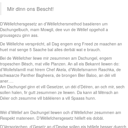
Mir dinn ons Bescht!
D’Wëllefchersgesetz an d’Wëllefchersmethod baséieren um
Dschungelbuch, mam Mowgli, dee vun de Wëllef opgeholl a
groussgezu ginn ass.
De Wëllefche versprécht, all Dag engem eng Freed ze maachen an
huet mat senge 5 Saache bal alles derbäi wat e brauch.
Bei de Wëllefcher liewe mir zesummen am Dschungel, engem
tropeschen Bësch, mat ville Planzen. An all eis Bekannt liewen do:
d’Wollefsfamill mat hirem Chef Akela, d’Wollefsmamm Raschka, de
schwaarze Panther Bagheera, de brongen Bier Baloo, an déi vill
aner….
Am Dschungel ginn et vill Gesetzer, un déi d’Déiren, an och mir, sech
sollen halen, fir gutt zesummen ze liewen. Da kann all Mënsch an
Déier och zesumme vill bäiléieren a vill Spaass hunn.
Wéi d’Wëllef am Dschungel liewen och d’Wëllefcher zesummen am
Respekt mateneen. D’Wëllefchersgesetz hëlleft eis dobäi.
D’Verspriechen, d’Gesetz an d’Devise sollen eis hëllefe besser duerch