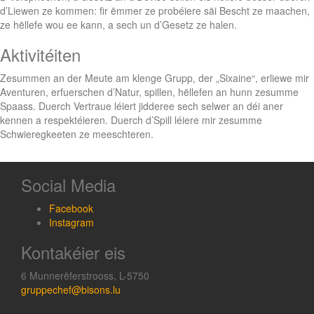
d’Liewen ze kommen: fir ëmmer ze probéiere säi Bescht ze maachen,
ze hëllefe wou ee kann, a sech un d’Gesetz ze halen.
Aktivitéiten
Zesummen an der Meute am klenge Grupp, der „Sixaine“, erliewe mir
Aventuren, erfuerschen d’Natur, spillen, hëllefen an hunn zesumme
Spaass. Duerch Vertraue léiert jidderee sech selwer an déi aner
kennen a respektéieren. Duerch d’Spill léiere mir zesumme
Schwieregkeeten ze meeschteren.
Social Media
Facebook
Instagram
Kontakéier eis
6 Munnerëferstrooss, L-5750
gruppechef@bisons.lu