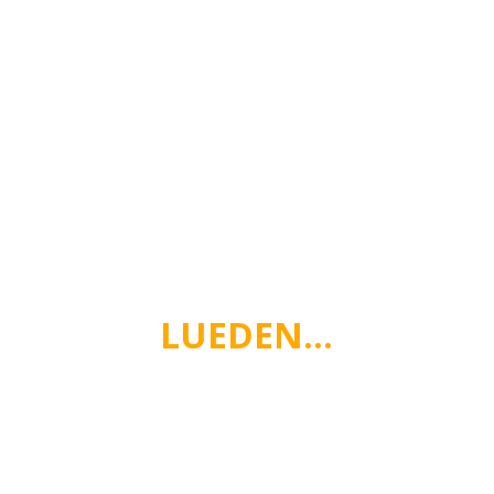
LUEDEN…
Moien!